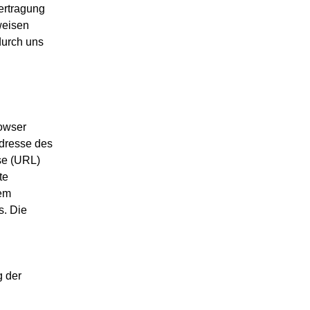
ertragung
weisen
durch uns
rowser
Adresse des
se (URL)
te
tem
s. Die
g der