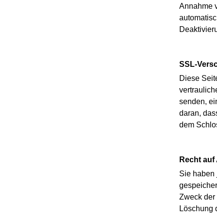
Annahme vo
automatisc
Deaktivier
SSL-Versc
Diese Seit
vertraulich
senden, ei
daran, dass
dem Schlos
Recht auf
Sie haben 
gespeicher
Zweck der 
Löschung d