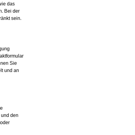
wie das
. Bei der
änkt sein.
agung
taktformular
nnen Sie
elt und an
ie
 und den
 oder