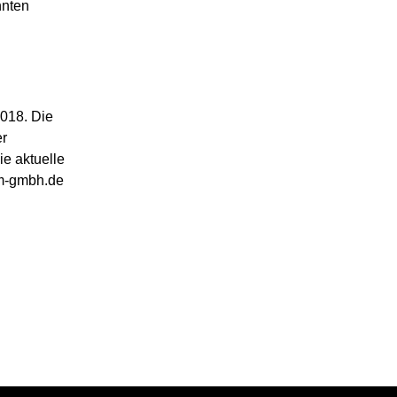
nnten
2018. Die
er
e aktuelle
pm-gmbh.de