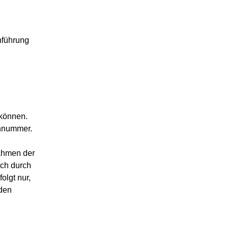
nführung
 können.
onnummer.
ahmen der
ch durch
olgt nur,
 den