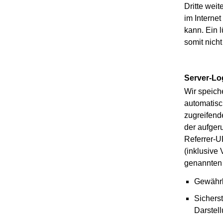
Dritte wei
im Interne
kann. Ein 
somit nich
Server-Lo
Wir speich
automatisc
zugreifend
der aufgeru
Referrer-U
(inklusive
genannten 
Gewährl
Sichers
Darstel