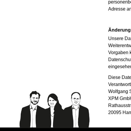
personenbe
Adresse a
Änderung 
Unsere Dat
Weiterentw
Vorgaben k
Datenschut
eingesehe
Diese Date
Verantwort
Wolfgang 
XPM Gmb
Rathausst
20095 Ha