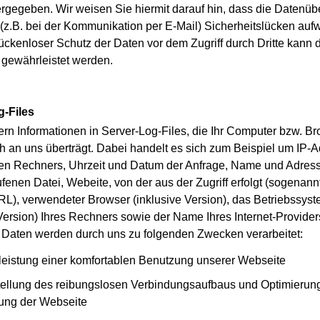
tergegeben. Wir weisen Sie hiermit darauf hin, dass die Datenüb
t (z.B. bei der Kommunikation per E-Mail) Sicherheitslücken auf
lückenloser Schutz der Daten vor dem Zugriff durch Dritte kann 
t gewährleistet werden.
g-Files
ern Informationen in Server-Log-Files, die Ihr Computer bzw. B
h an uns überträgt. Dabei handelt es sich zum Beispiel um IP-
en Rechners, Uhrzeit und Datum der Anfrage, Name und Adres
fenen Datei, Webeite, von der aus der Zugriff erfolgt (sogenann
RL), verwendeter Browser (inklusive Version), das Betriebssys
 Version) Ihres Rechners sowie der Name Ihres Internet-Provider
Daten werden durch uns zu folgenden Zwecken verarbeitet:
eistung einer komfortablen Benutzung unserer Webseite
tellung des reibungslosen Verbindungsaufbaus und Optimierun
lung der Webseite