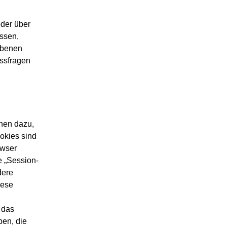
oder über
ssen,
ebenen
ussfragen
nen dazu,
okies sind
owser
e „Session-
dere
iese
 das
ben, die