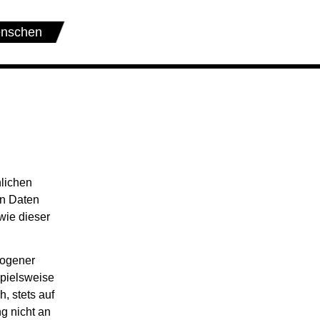
nschen
nlichen
en Daten
wie dieser
zogener
pielsweise
, stets auf
g nicht an