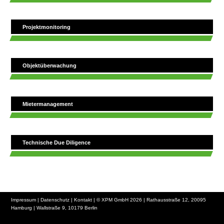
Projektmonitoring
Objektüberwachung
Mietermanagement
Technische Due Diligence
Impressum
|
Datenschutz
|
Kontakt
| © XPM GmbH 2026 | Rathausstraße 12, 20095
Hamburg | Wallstraße 9, 10179 Berlin