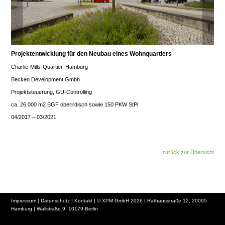
Projektentwicklung für den Neubau eines Wohnquartiers
Charlie-Mills-Quartier, Hamburg
Becken Development Gmbh
Projektsteuerung, GU-Controlling
ca. 26.000 m2 BGF oberirdisch sowie 150 PKW StPl
04/2017 – 03/2021
zurück zur Übersicht
Impressum
|
Datenschutz
|
Kontakt
| © XPM GmbH 2026 | Rathausstraße 12, 20095
Hamburg | Wallstraße 9, 10179 Berlin